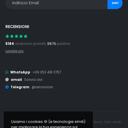
VAI!
RECENSIONI
5184
recensioni prodotti,
98.1%
positive.
Leggile ora
WhatsApp
+39 353 418 3757
email
Scrivici ora
Telegram
@xenovision
Usiamo i cookies 🍪 (e tecnologie simili)
Copyright © 2006 - 2026 Xenovision.it - IT16245761008 - Roma. Tutti i diritti
per migliorare la tua esperienza sul