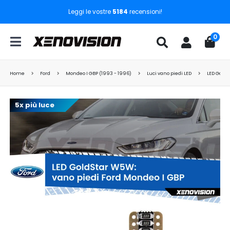
Leggi le vostre
5184
recensioni!
0
Home
Ford
Mondeo I GBP (1993 - 1996)
Luci vano piedi LED
LED GoldS
5x più luce