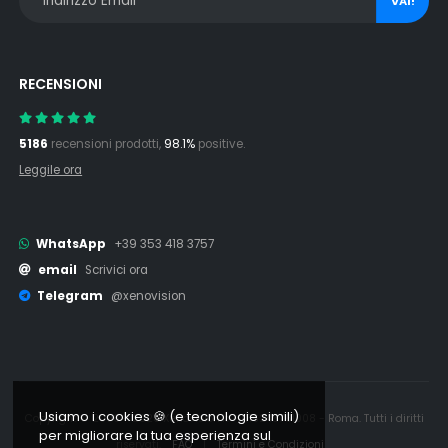
VAI!
RECENSIONI
5186
recensioni prodotti,
98.1%
positive.
Leggile ora
WhatsApp
+39 353 418 3757
email
Scrivici ora
Telegram
@xenovision
Usiamo i cookies 🍪 (e tecnologie simili)
Copyright © 2006 - 2026 Xenovision.it - IT16245761008 - Roma. Tutti i diritti
per migliorare la tua esperienza sul
riservati.
FAQ
|
Termini e Condizioni