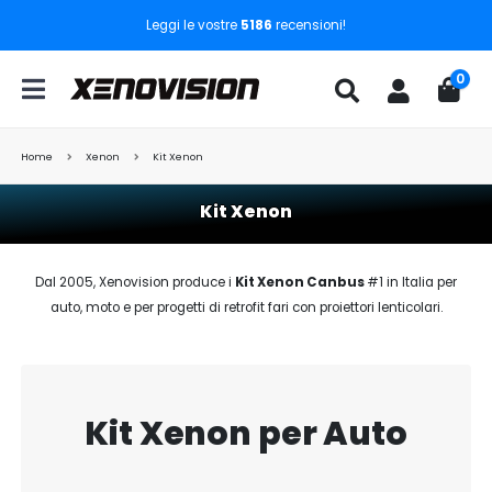
Leggi le vostre
5186
recensioni!
0
Home
Xenon
Kit Xenon
Kit Xenon
Dal 2005, Xenovision produce i
Kit Xenon Canbus
#1 in Italia per
auto, moto e per progetti di retrofit fari con proiettori lenticolari.
Kit Xenon per Auto