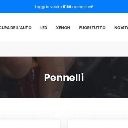
Leggi le vostre
5186
recensioni!
CURA DELL'AUTO
LED
XENON
FUORI TUTTO
NOVIT
Pennelli