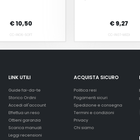
€ 10,50
€ 9,27
CC-INO6-SOFT
CC-IN07-MEDI
LINK UTILI
ACQUISTA SICURO
Guide fai-da-te
Politica resi
Storico Ordini
Pagamenti sicuri
Accedi all'account
Spedizione e consegna
Effettua un reso
Termini e condizioni
Ottieni garanzia
Privacy
Scarica manuali
Chi siamo
Leggi recensioni