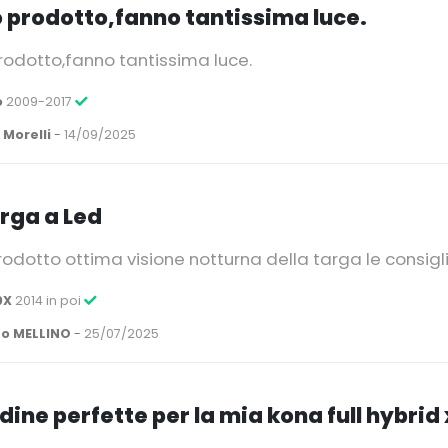
 prodotto,fanno tantissima luce.
rodotto,fanno tantissima luce.
o
2009-2017
 Morelli
-
14/09/2025
arga a Led
odotto ottima visione notturna della targa le consig
0X
2014 in poi
o MELLINO
-
25/07/2025
ine perfette per la mia kona full hybrid 