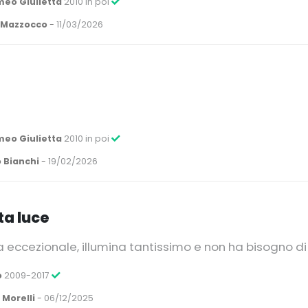
meo Giulietta
2010 in poi
 Mazzocco
-
11/03/2026
meo Giulietta
2010 in poi
 Bianchi
-
19/02/2026
ta luce
ccezionale, illumina tantissimo e non ha bisogno di fi
o
2009-2017
 Morelli
-
06/12/2025