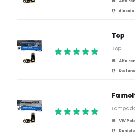
Alfa ro
Alessio
Top
Top
Alfa ro
Stefano
Fa mol
Lampada e
VW Pol
Daniele