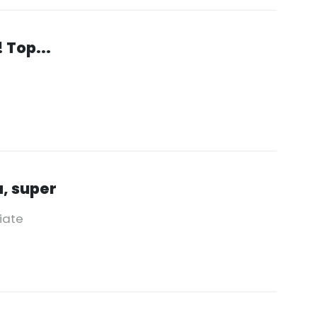
 Top...
a, super
iate