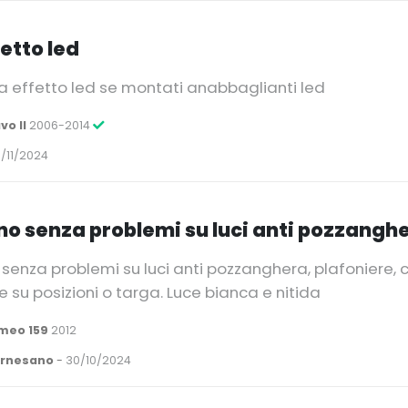
fetto led
 effetto led se montati anabbaglianti led
vo II
2006-2014
/11/2024
o senza problemi su luci anti pozzanghe
enza problemi su luci anti pozzanghera, plafoniere, 
e su posizioni o targa. Luce bianca e nitida
meo 159
2012
Arnesano
-
30/10/2024