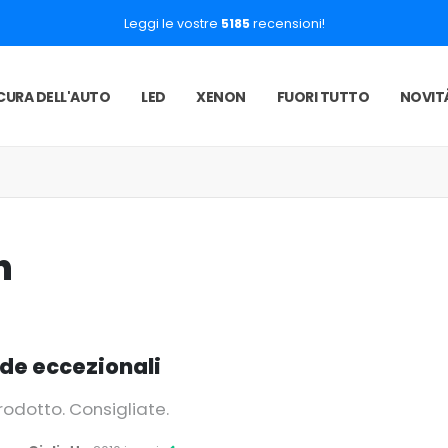
Leggi le vostre
5185
recensioni!
CURA DELL'AUTO
LED
XENON
FUORI TUTTO
NOVIT
n
e eccezionali
odotto. Consigliate.