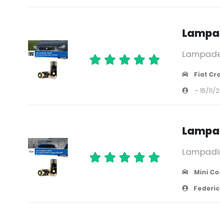
Lampade
Lampade o
Fiat C
-
15/11/
Lampad
Lampadine
Mini C
Federic