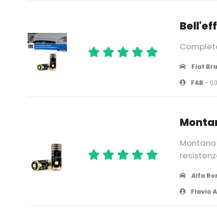
Bell'ef
Completa
Fiat Bra
FAB
-
03
Montan
Montano s
resistenz
Alfa Ro
Flavio 