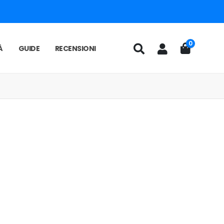
0
À
GUIDE
RECENSIONI