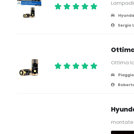
Lampadine
Hyunda
Sergio 
Ottima
Ottima l
Piaggio
Roberto
Hyund
montate s