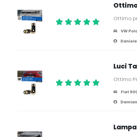
Ottimo
Ottimo p
VW Pol
Daniele
Luci T
Ottimo Pr
Fiat 50
Damian
Lampad