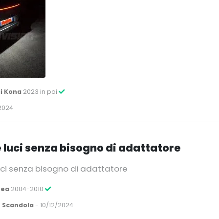
i Kona
2023 in poi
2024
 luci senza bisogno di adattatore
uci senza bisogno di adattatore
tea
2004-2010
 Scandola
-
10/12/2024