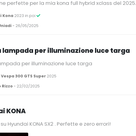
 perfette per la mia kona full hybrid xclass del 2025.
i Kona
2023 in poi
Uniadi
-
26/05/2025
 lampada per illuminazione luce targa
ampada per illuminazione luce targa
 Vespa 300 GTS Super
2025
 Rizzo
-
22/02/2025
ai KONA
u Hyundai KONA SX2 . Perfette e zero errori!