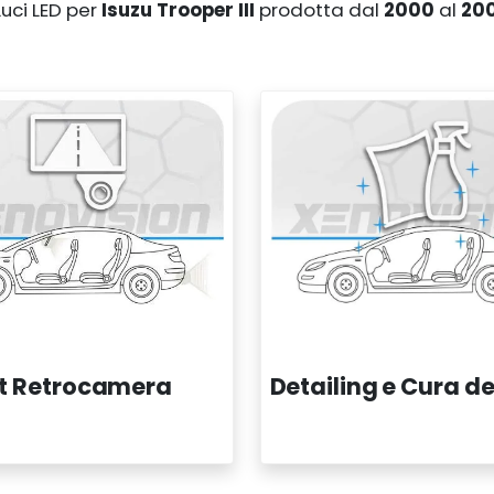
Luci LED per
Isuzu Trooper III
prodotta dal
2000
al
20
Detailing e Cura de
it Retrocamera