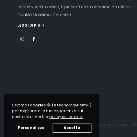
cost in vendita online, ti piacerà cosa abbiamo da offrire:
Qualità Massima. Garantito.
LEGGI DI PIU'
Usiamo i cookies 🍪 (e tecnologie simili)
per migliorare la tua esperienza sul
nostro sito. Vedi la
policy sui cookie.
Copyright © 2006 - 2026 Xenovision.it - IT16245761008 - Roma. Tutti i d
Personalizza
Accetta