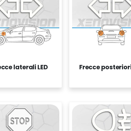
ecce laterali LED
Frecce posterior