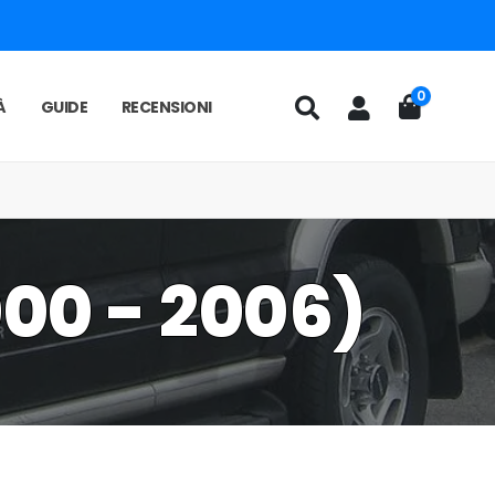
0
À
GUIDE
RECENSIONI
000 - 2006)