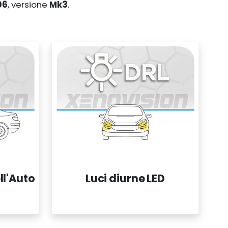
06
, versione
Mk3
.
ll'Auto
Luci diurne LED