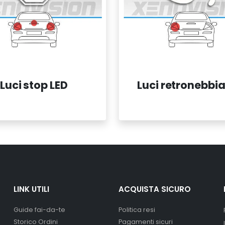
Luci stop LED
Luci retronebbia
LINK UTILI
ACQUISTA SICURO
Guide fai-da-te
Politica resi
Storico Ordini
Pagamenti sicuri