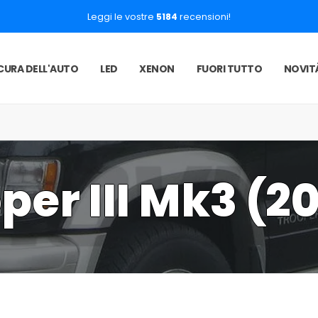
Leggi le vostre
5184
recensioni!
CURA DELL'AUTO
LED
XENON
FUORI TUTTO
NOVIT
per III Mk3 (2