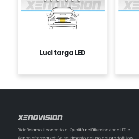
Luci targa LED
Ridefiniamo il concetto di Qualità nell'illuminazione LED e
Xenon aftermarket. Se sei rimasto deluso dai prodotti low-