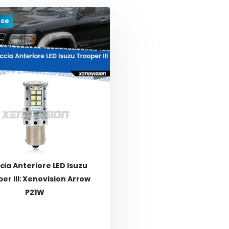
uce
cia Anteriore LED Isuzu
er III: Xenovision Arrow
P21W