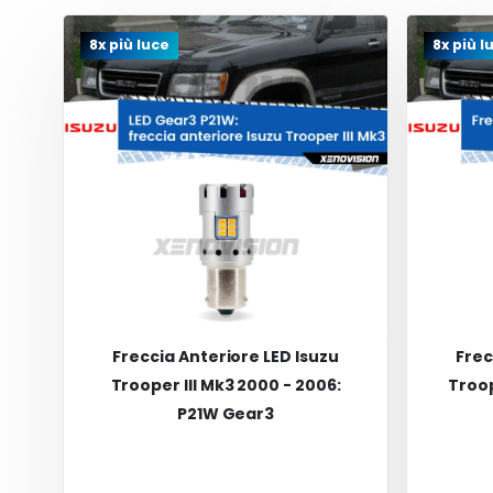
8x più luce
8x più l
Freccia Anteriore LED Isuzu
Frec
Trooper III Mk3 2000 - 2006:
Troop
P21W Gear3