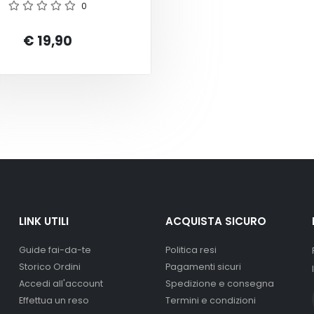
0
€ 19,90
LINK UTILI
ACQUISTA SICURO
Guide fai-da-te
Politica resi
Storico Ordini
Pagamenti sicuri
Accedi all'account
Spedizione e consegna
Effettua un reso
Termini e condizioni