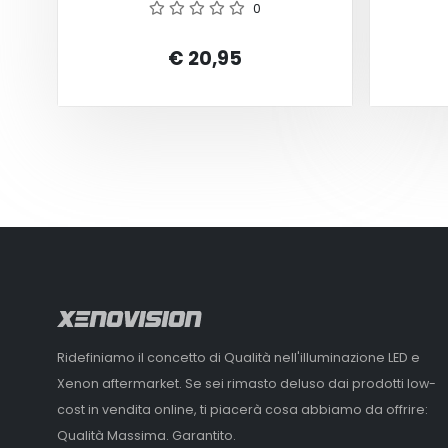
0
€ 20,95
Ridefiniamo il concetto di Qualità nell'illuminazione LED e
Xenon aftermarket. Se sei rimasto deluso dai prodotti low-
cost in vendita online, ti piacerà cosa abbiamo da offrire:
Qualità Massima. Garantito.