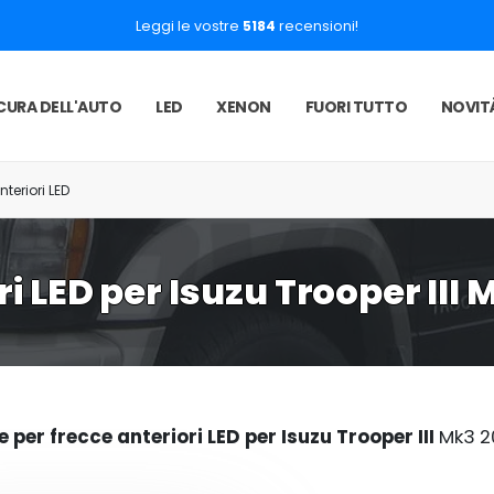
Leggi le vostre
5184
recensioni!
CURA DELL'AUTO
LED
XENON
FUORI TUTTO
NOVIT
nteriori LED
i LED per Isuzu Trooper III
per frecce anteriori LED per Isuzu Trooper III
Mk3 2