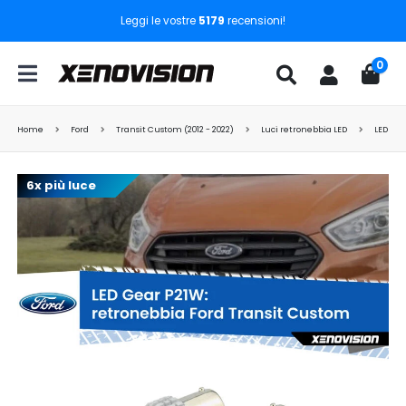
Leggi le vostre
5179
recensioni!
0
Home
Ford
Transit Custom (2012 - 2022)
Luci retronebbia LED
LED Gea
6x più luce