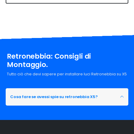
Retronebbia: Consigli di
Montaggio.
Tutto ciò che devi sapere per installare luci Retronebbia su X5
Cosa fare se avessi spie su retronebbia X5?