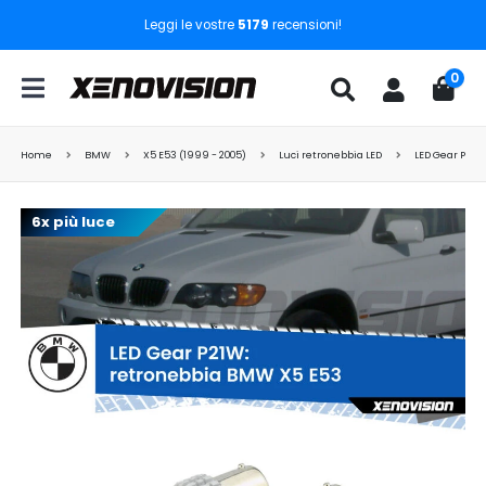
Leggi le vostre
5179
recensioni!
0
Home
BMW
X5 E53 (1999 - 2005)
Luci retronebbia LED
LED Gear P21W
6x più luce