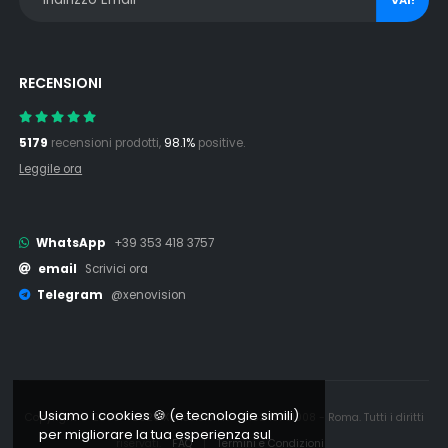
RECENSIONI
5179
recensioni prodotti,
98.1%
positive.
Leggile ora
WhatsApp
+39 353 418 3757
email
Scrivici ora
Telegram
@xenovision
Usiamo i cookies 🍪 (e tecnologie simili)
Copyright © 2006 - 2026 Xenovision.it - IT16245761008 - Roma. Tutti i diritti
per migliorare la tua esperienza sul
riservati.
FAQ
|
Termini e Condizioni