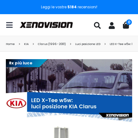
Leggi le vostre
5184
recensioni!
0
Home
KIA
Clarus (1996 - 2001)
Luci posizione LED
LED X-Tee w5w: luci
8x più luce