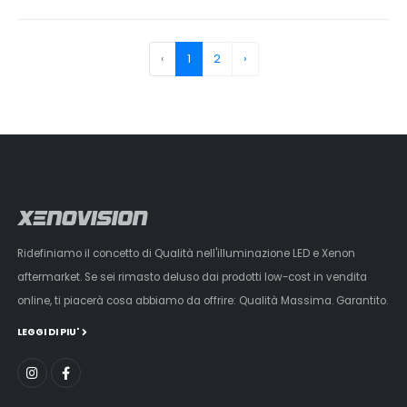
‹
1
2
›
Ridefiniamo il concetto di Qualità nell'illuminazione LED e Xenon
aftermarket. Se sei rimasto deluso dai prodotti low-cost in vendita
online, ti piacerà cosa abbiamo da offrire: Qualità Massima. Garantito.
LEGGI DI PIU'