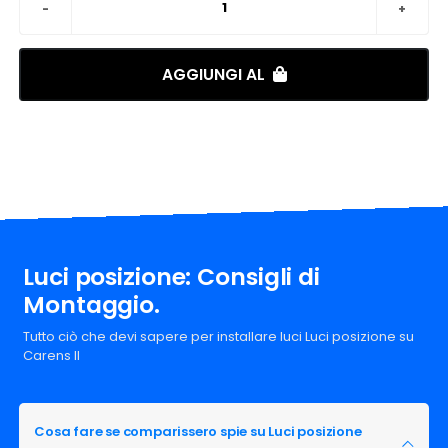
AGGIUNGI AL
Luci posizione: Consigli di
Montaggio.
Tutto ciò che devi sapere per installare luci Luci posizione su
Carens II
Cosa fare se comparissero spie su Luci posizione