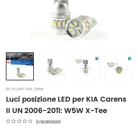
Rif.
LP-LDXT-T106-2P6M
Luci posizione LED per KIA Carens
II UN 2006-2011: W5W X-Tee
0 recensioni