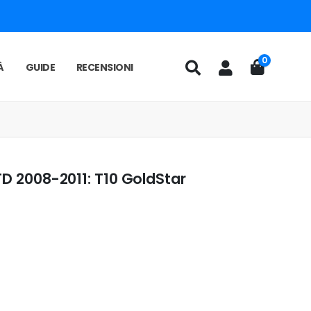
0
À
GUIDE
RECENSIONI
TD 2008-2011: T10 GoldStar