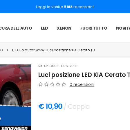
Leggi le vostre
5183
recensioni!
CURA DELL'AUTO
LED
XENON
FUORI TUTTO
NOVIT
ED
LED GoldStar W5W: luci posizione KIA Cerato TD
Rif.
XP-GD03-T106-2P9L
Luci posizione LED KIA Cerato 
0 recensioni
€ 10,90
/ Coppia