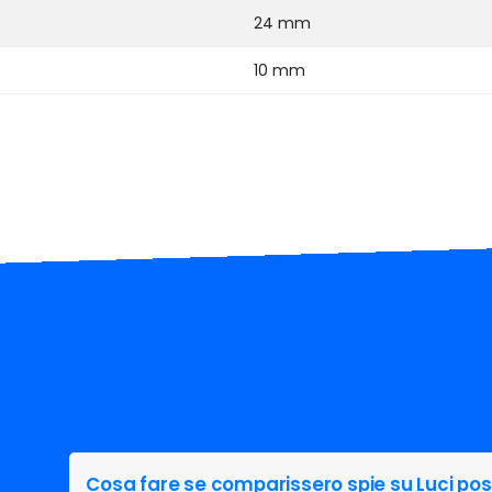
24 mm
10 mm
Cosa fare se comparissero spie su Luci pos