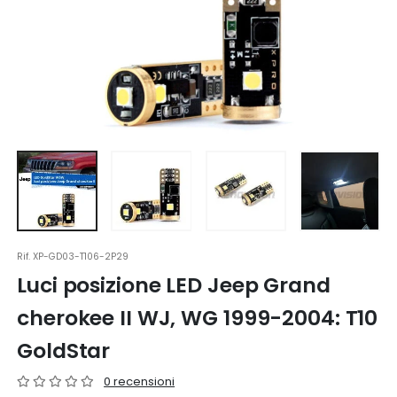
Rif.
XP-GD03-T106-2P29
Luci posizione LED Jeep Grand
cherokee II WJ, WG 1999-2004: T10
GoldStar
0 recensioni