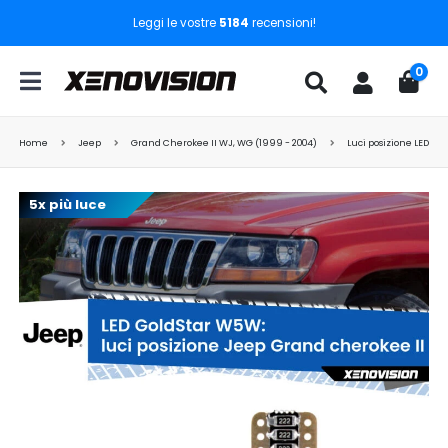
Leggi le vostre
5184
recensioni!
0
Home
Jeep
Grand Cherokee II WJ, WG (1999 - 2004)
Luci posizione LED
5x più luce