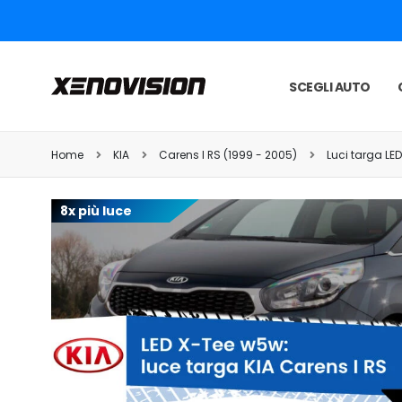
SCEGLI AUTO
Home
KIA
Carens I RS (1999 - 2005)
Luci targa LE
8x più luce