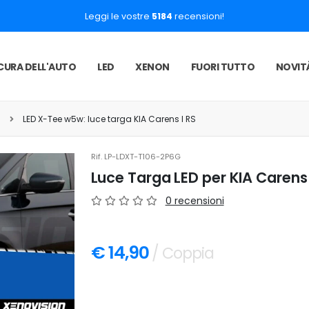
Leggi le vostre
5184
recensioni!
CURA DELL'AUTO
LED
XENON
FUORI TUTTO
NOVIT
D
LED X-Tee w5w: luce targa KIA Carens I RS
Rif.
LP-LDXT-T106-2P6G
Luce Targa LED per KIA Carens
0 recensioni
€ 14,90
/ Coppia