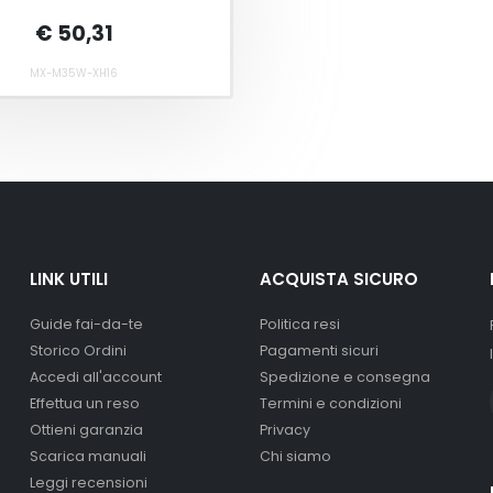
€ 50,31
MX-M35W-XH16
LINK UTILI
ACQUISTA SICURO
Guide fai-da-te
Politica resi
Storico Ordini
Pagamenti sicuri
Accedi all'account
Spedizione e consegna
Effettua un reso
Termini e condizioni
Ottieni garanzia
Privacy
Scarica manuali
Chi siamo
Leggi recensioni