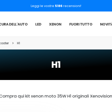
Leggi le vostre
5186
recensioni!
CURA DELL'AUTO
LED
XENON
FUORI TUTTO
NOVIT
cooter
H1
H1
Compra qui kit xenon moto 35W H1 originali Xenovision