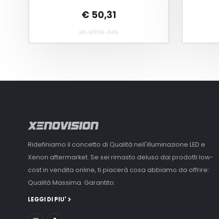
€ 50,31
MX-M35W-XH15
Ridefiniamo il concetto di Qualità nell'illuminazione LED e
Xenon aftermarket. Se sei rimasto deluso dai prodotti low-
cost in vendita online, ti piacerà cosa abbiamo da offrire:
Qualità Massima. Garantito.
LEGGI DI PIU'