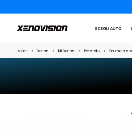
SCEGLI AUTO
Home
Xenon
Kit Xenon
Per moto
Per moto e s