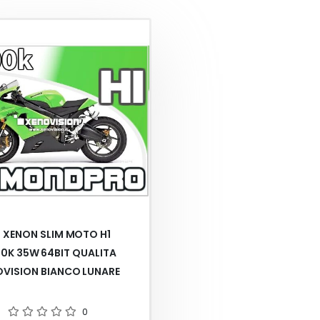
T XENON SLIM MOTO H1
0K 35W 64BIT QUALITA
OVISION BIANCO LUNARE
0