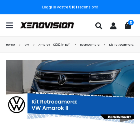
Leggi le vostre
5181
recensioni!
0
Home
VW
Amarok II (2022 in poi)
Retrocamera
Kit Retrocamera: VW