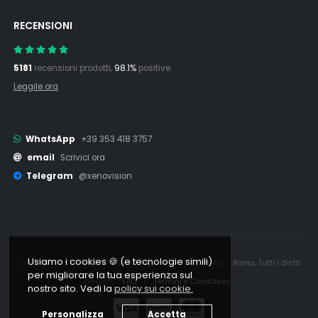
RECENSIONI
5181
recensioni prodotti,
98.1%
positive.
Leggile ora
WhatsApp
+39 353 418 3757
email
Scrivici ora
Telegram
@xenovision
Usiamo i cookies 🍪 (e tecnologie simili)
Copyright © 2006 - 2026 Xenovision.it - IT16245761008 - Roma. Tutti i diritti
per migliorare la tua esperienza sul
riservati.
FAQ
|
Termini e Condizioni
nostro sito. Vedi la
policy sui cookie.
Personalizza
Accetta