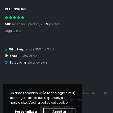
RECENSIONI
5181
recensioni prodotti,
98.1%
positive.
Leggile ora
WhatsApp
+39 353 418 3757
email
Scrivici ora
Telegram
@xenovision
Usiamo i cookies 🍪 (e tecnologie simili)
Copyright © 2006 - 2026 Xenovision.it - IT16245761008 - Roma. Tutti i diritti
per migliorare la tua esperienza sul
riservati.
FAQ
|
Termini e Condizioni
nostro sito. Vedi la
policy sui cookie.
Personalizza
Accetta