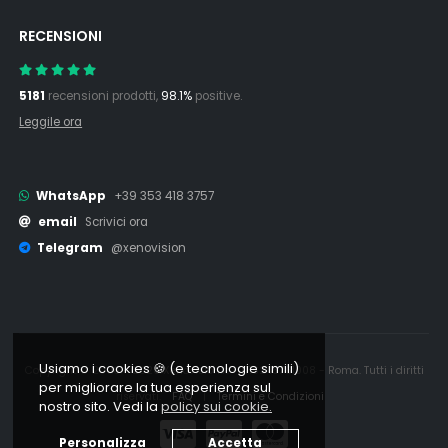
RECENSIONI
5181
recensioni prodotti,
98.1%
positive.
Leggile ora
WhatsApp
+39 353 418 3757
email
Scrivici ora
Telegram
@xenovision
Usiamo i cookies 🍪 (e tecnologie simili)
Copyright © 2006 - 2026 Xenovision.it - IT16245761008 - Roma. Tutti i diritti
per migliorare la tua esperienza sul
riservati.
FAQ
|
Termini e Condizioni
nostro sito. Vedi la
policy sui cookie.
Personalizza
Accetta