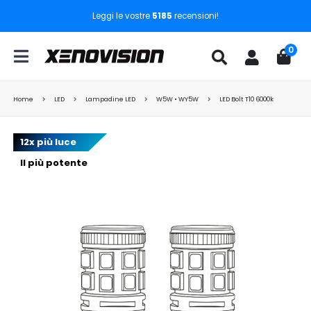
Leggi le vostre
5185
recensioni!
0
Home
LED
Lampadine LED
W5W • WY5W
LED Bolt T10 6000k
12x più luce
Il più potente