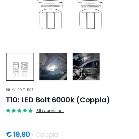
Rif.
XV-BOLT-T106
T10: LED Bolt 6000k (Coppia)
36 recensioni
€ 19,90
/ Coppia