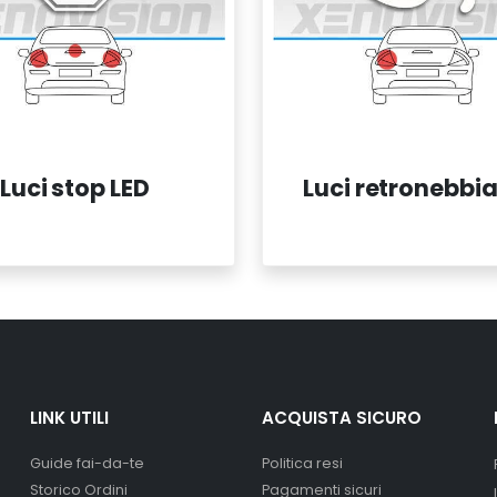
Luci stop LED
Luci retronebbia
LINK UTILI
ACQUISTA SICURO
Guide fai-da-te
Politica resi
Storico Ordini
Pagamenti sicuri