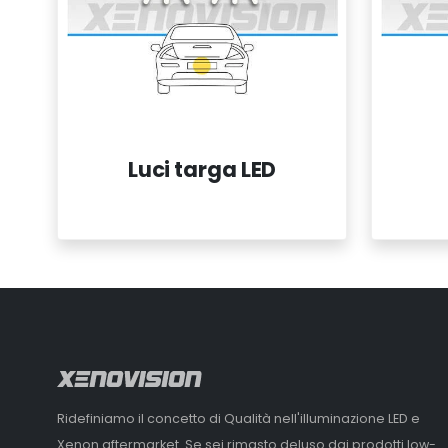
Luci targa LED
Ridefiniamo il concetto di Qualità nell'illuminazione LED e
Xenon aftermarket. Se sei rimasto deluso dai prodotti low-