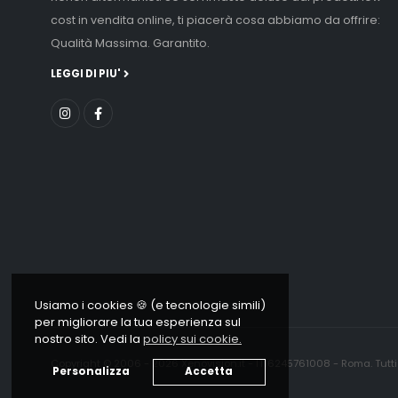
cost in vendita online, ti piacerà cosa abbiamo da offrire:
Qualità Massima. Garantito.
LEGGI DI PIU'
Usiamo i cookies 🍪 (e tecnologie simili)
per migliorare la tua esperienza sul
nostro sito. Vedi la
policy sui cookie.
Copyright © 2006 - 2026 Xenovision.it - IT16245761008 - Roma. Tutti i d
Personalizza
Accetta