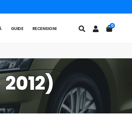
0
À
GUIDE
RECENSIONI
 2012)