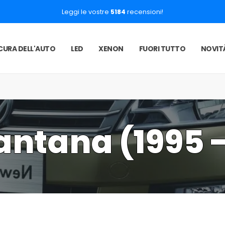
Leggi le vostre
5184
recensioni!
CURA DELL'AUTO
LED
XENON
FUORI TUTTO
NOVIT
ntana (1995 -