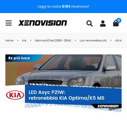
Leggi le vostre
5183
recensioni!
0
Home
KIA
Optima/K5 MS (2000 - 2004)
Luci retronebbia LED
LED Asyc
8x più luce