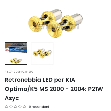
Rif.
XP-GD01-P21R-2PBI
Retronebbia LED per KIA
Optima/K5 MS 2000 - 2004: P21W
Asyc
0 recensioni