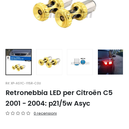
Rif.
XP-ASYC-Y15R-C0U
Retronebbia LED per Citroën C5
2001 - 2004: p21/5w Asyc
0 recensioni