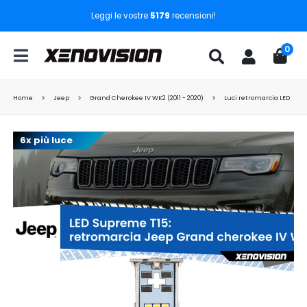
Leggi le vostre
5179
recensioni!
0
Home
Jeep
Grand Cherokee IV WK2 (2011 - 2020)
Luci retromarcia LED
6x più luce