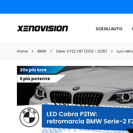
SCEGLI AUTO
Home
BMW
Serie-2 F22, F87 (2012 - 2015)
Luci ret
20x più luce
Il più potente