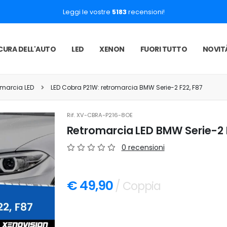
Leggi le vostre
5183
recensioni!
CURA DELL'AUTO
LED
XENON
FUORI TUTTO
NOVIT
romarcia LED
LED Cobra P21W: retromarcia BMW Serie-2 F22, F87
Rif.
XV-CBRA-P216-8OE
Retromarcia LED BMW Serie-2 F
0 recensioni
€ 49,90
/ Coppia