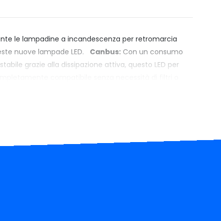
mente le lampadine a incandescenza per retromarcia
ueste nuove lampade LED.
Canbus:
Con un consumo
tabile grazie alla dissipazione attiva, questo LED per
pletamente compatibile senza necessità di filtri o
ug&Play. Nessuna interferenza radio grazie al chip di
ze integrato.
Rapporto Qualità/Prezzo Insuperabile:
enzione i suoi prodotti per assicurare che,
, non troverai sul mercato un prodotto più
stessa fascia di prezzo.
Affidabilità Garantita:
Con
ne per prodotti imbattibili in termini di rapporto
novision.it è la scelta preferita da elettrauti,
 dell'illuminazione.