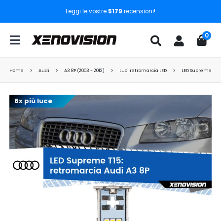
Leggi le vostre
5179
recensioni!
0
Home
Audi
A3 8P (2003 - 2012)
Luci retromarcia LED
LED Supreme T15:
6x più luce