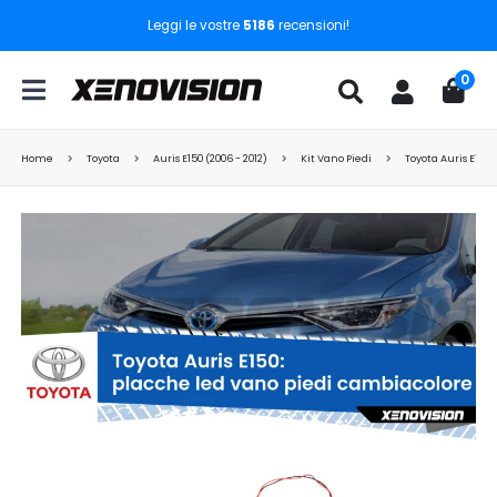
Leggi le vostre
5186
recensioni!
0
Home
Toyota
Auris E150 (2006 - 2012)
Kit Vano Piedi
Toyota Auris E150