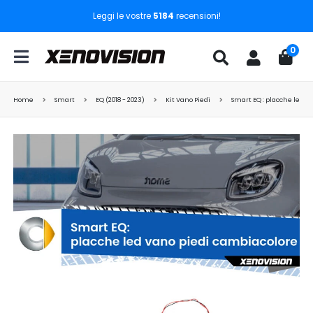
Leggi le vostre
5184
recensioni!
0
Home
Smart
EQ (2018 - 2023)
Kit Vano Piedi
Smart EQ : placche led v