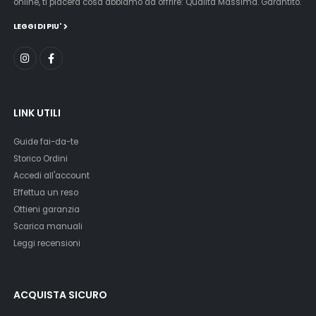
online, ti piacerà cosa abbiamo da offrire: Qualità Massima. Garantito.
LEGGI DI PIU'
LINK UTILI
Guide fai-da-te
Storico Ordini
Accedi all'account
Effettua un reso
Ottieni garanzia
Scarica manuali
Leggi recensioni
ACQUISTA SICURO