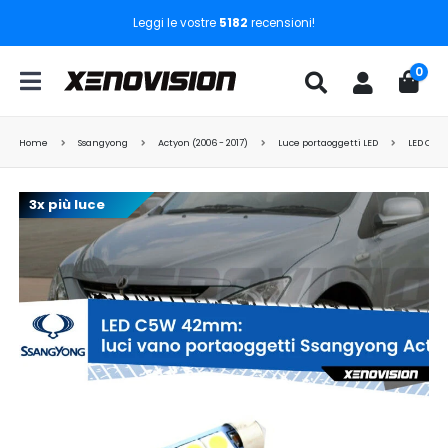
Leggi le vostre
5182
recensioni!
0
Home
Ssangyong
Actyon (2006 - 2017)
Luce portaoggetti LED
LED C5W
3x più luce