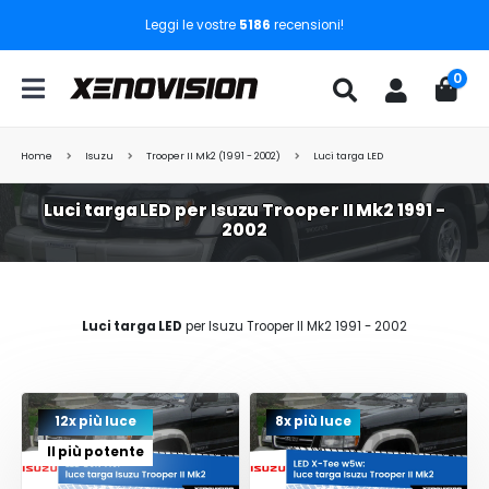
Leggi le vostre
5186
recensioni!
0
Home
Isuzu
Trooper II Mk2 (1991 - 2002)
Luci targa LED
Luci targa LED per Isuzu Trooper II Mk2 1991 -
2002
Luci targa LED
per Isuzu Trooper II Mk2 1991 - 2002
12x più luce
8x più luce
Il più potente