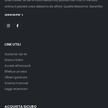
aftermarket. Se sei rimasto deluso dai prodotti low-cost in vendita
online, ti piacerà cosa abbiamo da offrire: Qualità Massima. Garantito.
LEGGI DI PIU'
LINK UTILI
Guide fai-da-te
Storico Ordini
Accedi all'account
Effettua un reso
Ottieni garanzia
Scarica manuali
Leggi recensioni
ACQUISTA SICURO