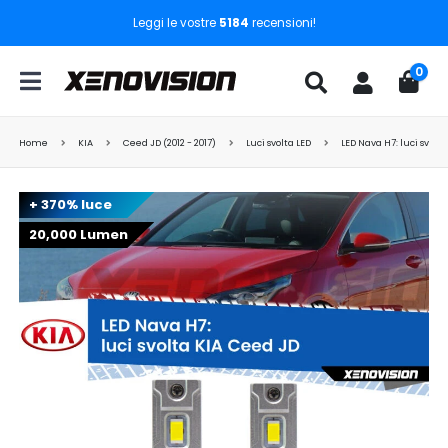
Leggi le vostre
5184
recensioni!
0
Home
KIA
Ceed JD (2012 - 2017)
Luci svolta LED
LED Nava H7: luci svolt
+ 370% luce
20,000 Lumen