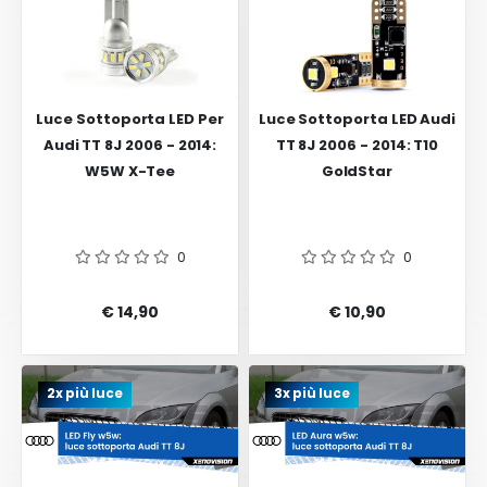
Luce Sottoporta LED Per
Luce Sottoporta LED Audi
Audi TT 8J 2006 - 2014:
TT 8J 2006 - 2014: T10
W5W X-Tee
GoldStar
0
0
€ 14,90
€ 10,90
2x più luce
3x più luce