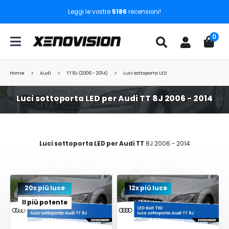
Leggi le vostre
5186
recensioni!
0
Home
Audi
TT 8J (2006 - 2014)
Luci sottoporta LED
Luci sottoporta LED per Audi TT 8J 2006 - 2014
Luci sottoporta LED per Audi TT
8J 2006 - 2014
20x più luce
12x più luce
Il più potente