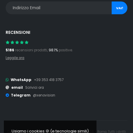
VAI!
RECENSIONI
5186
recensioni prodotti,
98.1%
positive.
Leggile ora
WhatsApp
+39 353 418 3757
email
Scrivici ora
Telegram
@xenovision
Usiamo i cookies 🍪 (e tecnologie simili)
Copyright © 2006 - 2026 Xenovision.it - IT16245761008 - Roma. Tutti i diritti