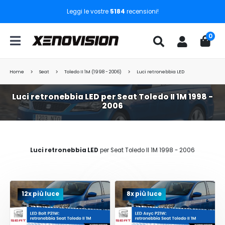
Leggi le vostre
5184
recensioni!
0
Home
Seat
Toledo II 1M (1998 - 2006)
Luci retronebbia LED
Luci retronebbia LED per Seat Toledo II 1M 1998 -
2006
Luci retronebbia LED
per Seat Toledo II 1M 1998 - 2006
12x più luce
8x più luce