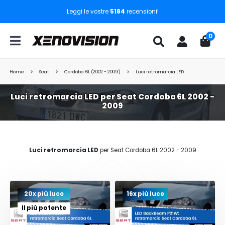
Leggi le vostre
5184
recensioni!
0
Home
Seat
Cordoba 6L (2002 - 2009)
Luci retromarcia LED
Luci retromarcia LED per Seat Cordoba 6L 2002 -
2009
Luci retromarcia LED
per Seat Cordoba 6L 2002 - 2009
20x più luce
16x più luce
Il più potente