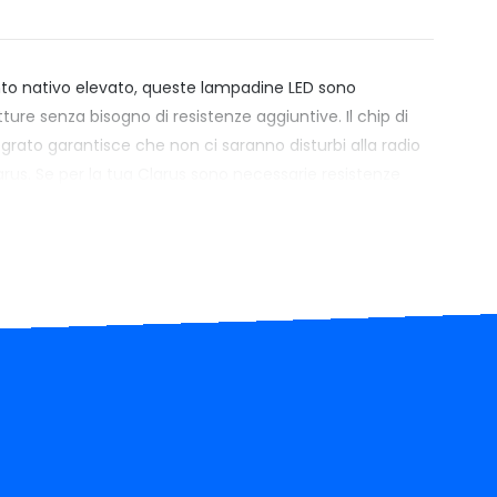
nto nativo elevato, queste lampadine LED sono
tture senza bisogno di resistenze aggiuntive. Il chip di
grato garantisce che non ci saranno disturbi alla radio
arus. Se per la tua Clarus sono necessarie resistenze
uesta informazione sarà chiaramente visibile sia in
llo.
ine LED Tube non hanno polarità, quindi si
o di inserimento. Le lamelle di contatto larghe e
tto elettrico perfetto e costante, preservando
nimento graduale (soft) del sistema originale della tua
Prezzo:
Xenovision.it seleziona con cura i suoi prodotti
entemente dal tuo budget, non troverai un'opzione più