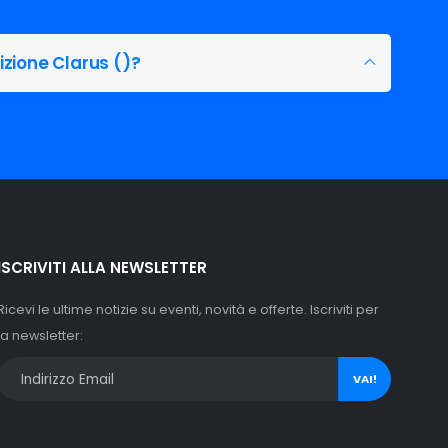
tessa fascia di prezzo.
izione Clarus ()?
or reputazione online per prodotti di qualità
rezzo e prestazioni, Xenovision.it è la scelta preferita
uning e puristi dell'illuminazione.
ISCRIVITI ALLA NEWSLETTER
Ricevi le ultime notizie su eventi, novità e offerte. Iscriviti per
la newsletter:
VAI!