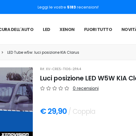
Leggi le vostre
5183
recensioni!
CURA DELL'AUTO
LED
XENON
FUORI TUTTO
NOVIT
LED Tube w5w: luci posizione KIA Clarus
Rif.
XV-CRE5-T106-2PA4
Luci posizione LED W5W KIA C
0 recensioni
€ 29,90
/ Coppia