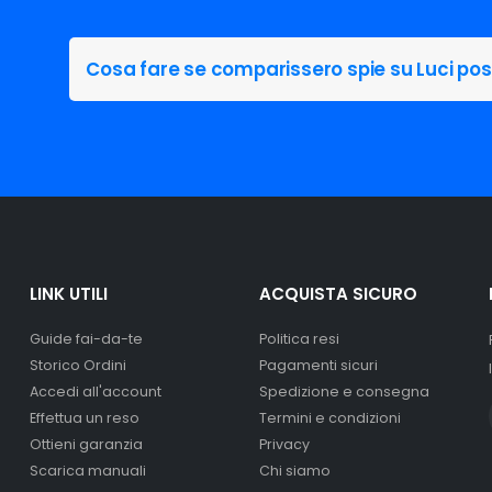
e uniforme e potentissima. La
performante e duratura nella s
 e offrono un livello di
Cosa fare se comparissero spie su Luci pos
uire le tradizionali lampadine
Acquista Sicuro:
Con la migli
zione netta e ben visibile in
eccezionale, rapporto qualità/p
da elettrauto, appassionati di t
rogettammo per offrire una
 che poteva essere una reale
e. La robustta struttura in
ore ottimale, prolungando la
LINK UTILI
ACQUISTA SICURO
ogno di resistenze interne che
un'auto, sarebbero una muscle
Guide fai-da-te
Politica resi
bero il Concorde. Sulla tua
Storico Ordini
Pagamenti sicuri
Accedi all'account
Spedizione e consegna
Effettua un reso
Termini e condizioni
Ottieni garanzia
Privacy
Scarica manuali
Chi siamo