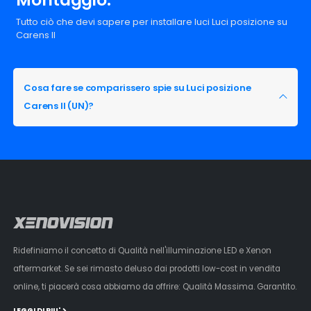
Tutto ciò che devi sapere per installare luci Luci posizione su
Carens II
Cosa fare se comparissero spie su Luci posizione
Carens II (UN)?
Ridefiniamo il concetto di Qualità nell'illuminazione LED e Xenon
aftermarket. Se sei rimasto deluso dai prodotti low-cost in vendita
online, ti piacerà cosa abbiamo da offrire: Qualità Massima. Garantito.
LEGGI DI PIU'