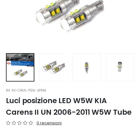
Rif.
XV-CRE5-T106-2P6M
Luci posizione LED W5W KIA
Carens II UN 2006-2011 W5W Tube
0 recensioni