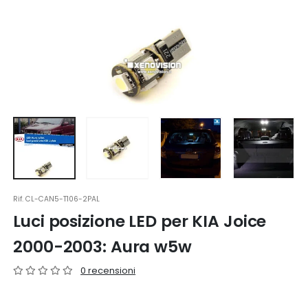
Rif.
CL-CAN5-T106-2PAL
Luci posizione LED per KIA Joice
2000-2003: Aura w5w
0 recensioni