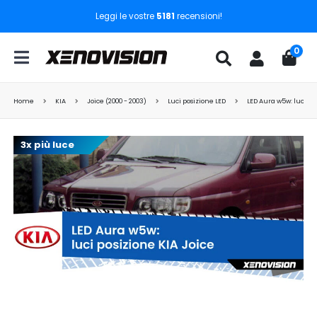
Leggi le vostre
5181
recensioni!
0
Home
KIA
Joice (2000 - 2003)
Luci posizione LED
LED Aura w5w: luci po
3x più luce