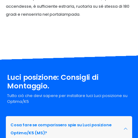
accendesse, è sufficiente estrarla, ruotarla su sé stessa di 180
gradi e reinserirla nel portalampada.
Luci posizione: Consigli di
Montaggio.
Tutto ciò che devi sapere per installare luci Luci posizione su
Optima/K5
Cosa fare se comparissero spie su Luci posizione
Optima/K5 (MS)?