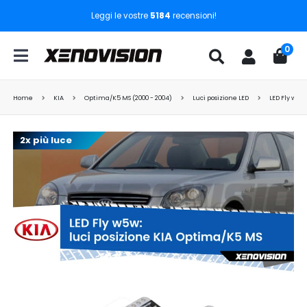
Leggi le vostre
5184
recensioni!
0
Home
KIA
Optima/K5 MS (2000 - 2004)
Luci posizione LED
LED Fly w5w
2x più luce