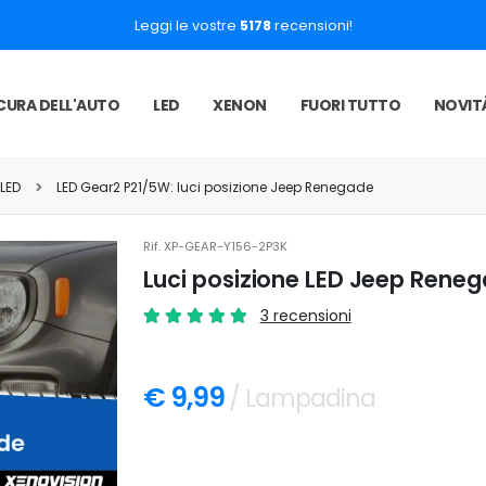
Leggi le vostre
5178
recensioni!
CURA DELL'AUTO
LED
XENON
FUORI TUTTO
NOVIT
 LED
LED Gear2 P21/5W: luci posizione Jeep Renegade
Rif.
XP-GEAR-Y156-2P3K
Luci posizione LED Jeep Reneg
3 recensioni
€ 9,99
/ Lampadina