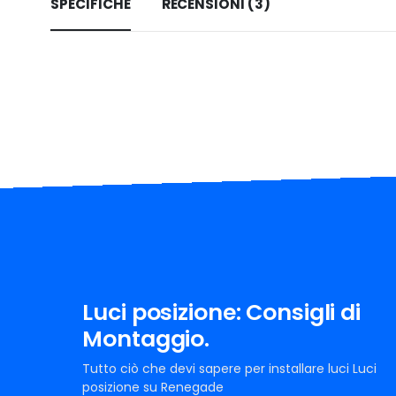
SPECIFICHE
RECENSIONI (3)
Luci posizione: Consigli di
Montaggio.
Tutto ciò che devi sapere per installare luci Luci
posizione su Renegade