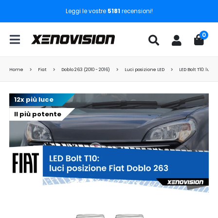
Leggi le vostre
5181
recensioni!
0
Home
Fiat
Doblo 263 (2010 - 2016)
Luci posizione LED
LED Bolt T10: luci
12x più luce
Il più potente