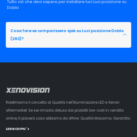
Tutto ciò che devi sapere per installare luci Luci posizione su
Doblo
Cosa fare se comparissero spie su Luci posizione Doblo
(263)?
Ridefiniamo il concetto di Qualità nell'illuminazione LED e Xenon
aftermarket. Se sei rimasto deluso dai prodotti low-cost in vendita
online, ti piacerà cosa abbiamo da offrire: Qualità Massima. Garantito.
LEGGI DI PIU'