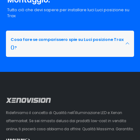
Tutto ciò che devi sapere per installare luci Luci posizione su
Trax
Cosa fare se comparissero spie su Luci posizione Trax
()?
Ridefiniamo il concetto di Qualità nell'illuminazione LED e Xenon
aftermarket. Se sei rimasto deluso dai prodotti low-cost in vendita
online, ti piacerà cosa abbiamo da offrire: Qualità Massima. Garantito.
LEGGI DI PIU'