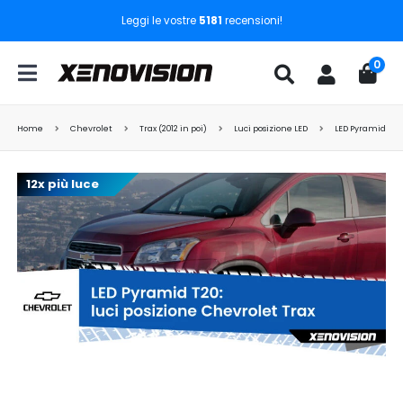
Leggi le vostre
5181
recensioni!
0
Home
Chevrolet
Trax (2012 in poi)
Luci posizione LED
LED Pyramid T20:
12x più luce