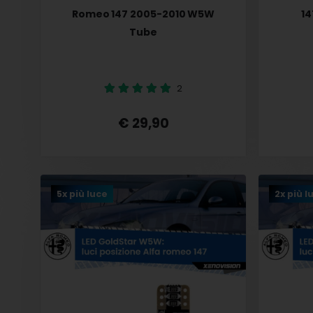
Romeo 147 2005-2010 W5W
14
Tube
2
€ 29,90
5x più luce
2x più l