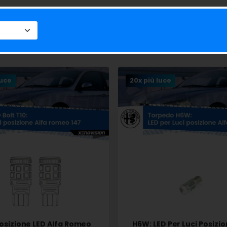
luce
20x più luce
Posizione LED Alfa Romeo
H6W: LED Per Luci Posizio