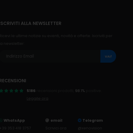
ISCRIVITI ALLA NEWSLETTER
Ricevi le ultime notizie su eventi, novità e offerte. Iscriviti per
la newsletter:
VAI!
RECENSIONI
5186
recensioni prodotti,
98.1%
positive.
Leggile ora
WhatsApp
email
Telegram
+39 353 418 3757
Scrivici ora
@xenovision