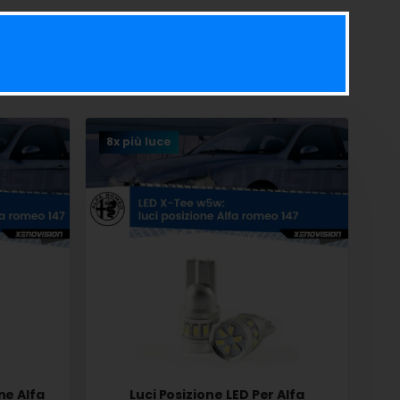
8x più luce
ne Alfa
Luci Posizione LED Per Alfa