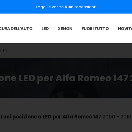
Leggi le vostre
5186
recensioni!
CURA DELL'AUTO
LED
XENON
FUORI TUTTO
NOVIT
e LED
ione LED per Alfa Romeo 147 
Luci posizione a LED per Alfa Romeo 147
2000 - 2010