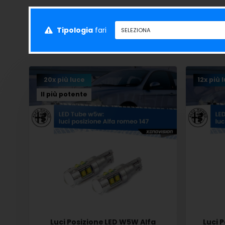
Tipologia
fari
20x più luce
12x più 
Il più potente
Luci Posizione LED W5W Alfa
Luci 