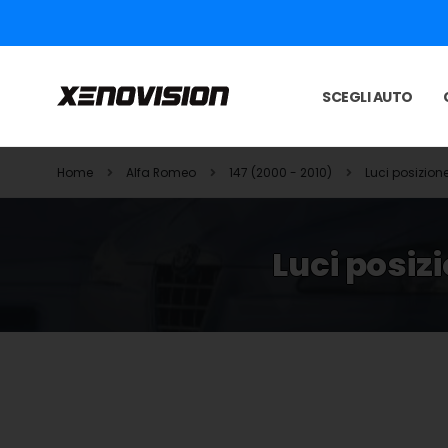
SCEGLI AUTO
Home
Alfa Romeo
147 (2000 - 2010)
Luci posizion
Luci posiz