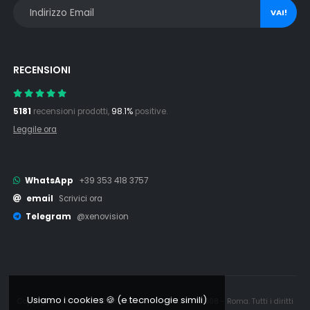
VAI!
RECENSIONI
5181
recensioni prodotti,
98.1%
positive.
Leggile ora
WhatsApp
+39 353 418 3757
email
Scrivici ora
Telegram
@xenovision
Usiamo i cookies 🍪 (e tecnologie simili)
Copyright © 2006 - 2026 Xenovision.it - IT16245761008 - Roma. Tutti i diritti