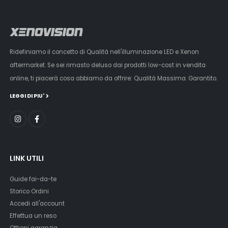
e prestazioni, Xenovision.it è la scelta preferita da elettrauti,
appassionati di tuning e puristi dell'illuminazione.
Ridefiniamo il concetto di Qualità nell'illuminazione LED e Xenon
aftermarket. Se sei rimasto deluso dai prodotti low-cost in vendita
online, ti piacerà cosa abbiamo da offrire: Qualità Massima. Garantito.
LEGGI DI PIU'
LINK UTILI
Guide fai-da-te
Storico Ordini
Accedi all'account
Effettua un reso