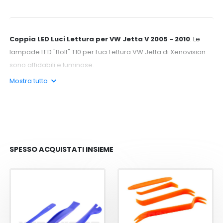
Coppia LED Luci Lettura per VW Jetta V 2005 - 2010
. Le
lampade LED "Bolt" T10 per Luci Lettura VW Jetta di Xenovision
sono affidabili e luminose.
Mostra tutto
Visibilità ottima:
Le lampade Bolt emettono 12 volte più luce
rispetto alle lampadine di serie T10 (note anche come W5W)
della tua Jetta. Erogano luce sia frontalmente che
lateralmente, e ti assicurano luminosità intensa anche in pieno
giorno.
SPESSO ACQUISTATI INSIEME
Perché le amiamo
: Sono affidabili, ben fatte e luminose. La
visibilità è fantastica, brillano intensamente di giorno e di notte
sono meravigliosamente intense. Una scelta "a occhi chiusi"
per sostituire definitivamente le tue luci originali e completare
il look dell'auto.