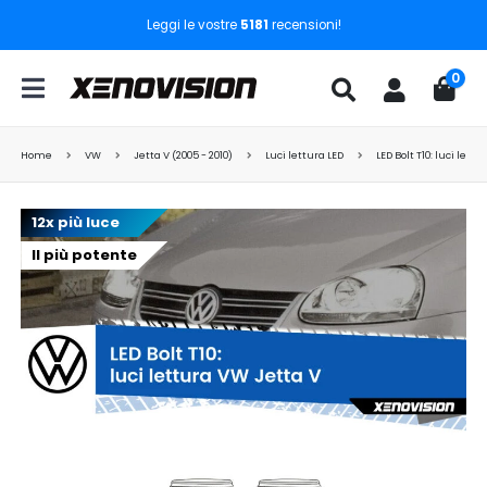
Leggi le vostre
5181
recensioni!
0
Home
VW
Jetta V (2005 - 2010)
Luci lettura LED
LED Bolt T10: luci lett
12x più luce
Il più potente