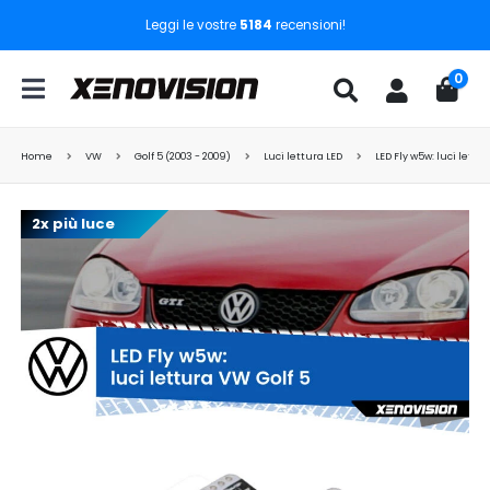
Leggi le vostre
5184
recensioni!
0
Home
VW
Golf 5 (2003 - 2009)
Luci lettura LED
LED Fly w5w: luci lettu
2x più luce