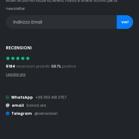
Ricevi le ultime notizie su eventi, novità e offerte. Iscriviti per la
newsletter:
VAI!
RECENSIONI
5184
recensioni prodotti,
98.1%
positive.
Leggile ora
WhatsApp
+39 353 418 3757
email
Scrivici ora
Telegram
@xenovision