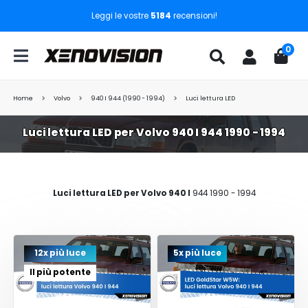
Leggi le vostre
5184
recensioni!
0
Home
Volvo
940 I 944 (1990 - 1994)
Luci lettura LED
Luci lettura LED per Volvo 940 I 944 1990 - 1994
Luci lettura LED per Volvo 940 I
944 1990 - 1994
12x più luce
5x più luce
Il più potente