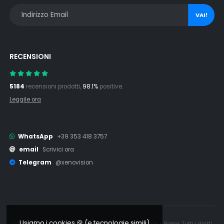
VAI!
RECENSIONI
5184
recensioni prodotti,
98.1%
positive.
Leggile ora
WhatsApp
+39 353 418 3757
email
Scrivici ora
Telegram
@xenovision
Usiamo i cookies 🍪 (e tecnologie simili)
Copyright © 2006 - 2026 Xenovision.it - IT16245761008 - Roma. Tutti i diritti