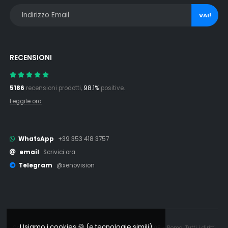
VAI!
RECENSIONI
5186
recensioni prodotti,
98.1%
positive.
Leggile ora
WhatsApp
+39 353 418 3757
email
Scrivici ora
Telegram
@xenovision
Usiamo i cookies 🍪 (e tecnologie simili)
Copyright © 2006 - 2026 Xenovision.it - IT16245761008 - Roma. Tutti i diritti