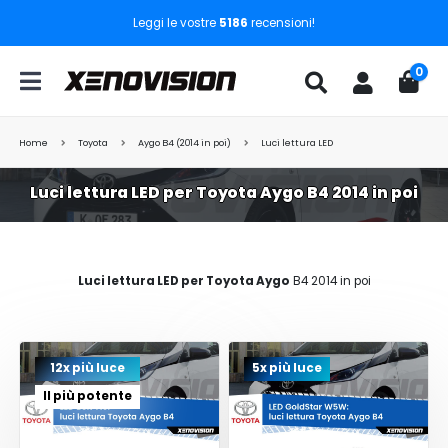
Leggi le vostre
5186
recensioni!
0
Home
Toyota
Aygo B4 (2014 in poi)
Luci lettura LED
Luci lettura LED per Toyota Aygo B4 2014 in poi
Luci lettura LED per Toyota Aygo
B4 2014 in poi
12x più luce
5x più luce
Il più potente