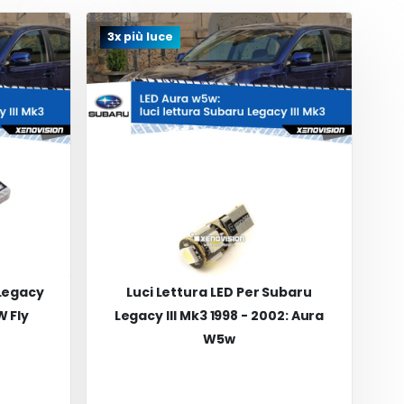
3x più luce
 Legacy
Luci Lettura LED Per Subaru
W Fly
Legacy III Mk3 1998 - 2002: Aura
W5w