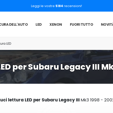
Leggi le vostre
5184
recensioni!
CURA DELL'AUTO
LED
XENON
FUORI TUTTO
NOVIT
ttura LED
LED per Subaru Legacy III M
Luci lettura LED per Subaru Legacy III
Mk3 1998 - 200