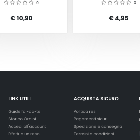
0
0
€ 10,90
€ 4,95
LINK UTILI
ACQUISTA SICURO
Guide fai-da-te
Politica resi
Storico Ordini
Pagamenti sicuri
Accedi all'account
Spedizione e consegna
Effettua un reso
Termini e condizioni