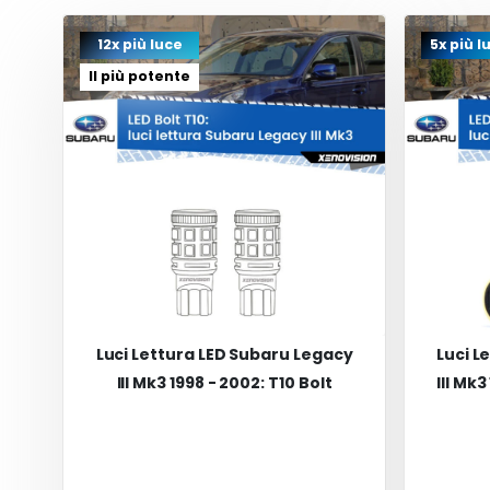
12x più luce
5x più l
Il più potente
Luci Lettura LED Subaru Legacy
Luci L
III Mk3 1998 - 2002: T10 Bolt
III Mk