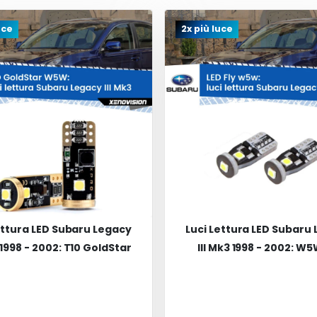
uce
2x più luce
ettura LED Subaru Legacy
Luci Lettura LED Subaru
3 1998 - 2002: T10 GoldStar
III Mk3 1998 - 2002: W5