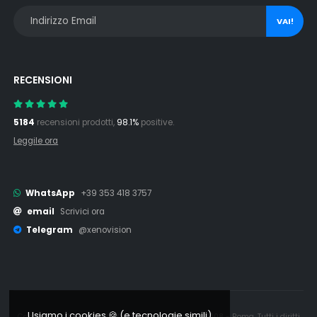
VAI!
RECENSIONI
5184
recensioni prodotti,
98.1%
positive.
Leggile ora
WhatsApp
+39 353 418 3757
email
Scrivici ora
Telegram
@xenovision
Usiamo i cookies 🍪 (e tecnologie simili)
Copyright © 2006 - 2026 Xenovision.it - IT16245761008 - Roma. Tutti i diritti