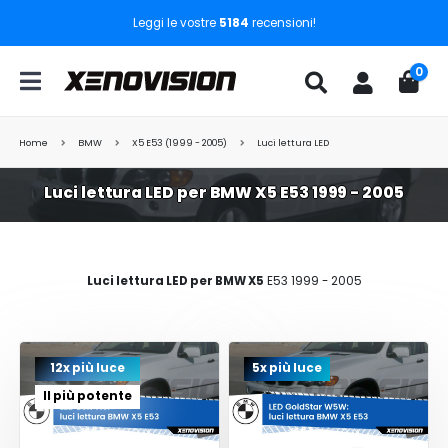
Leggi le vostre
5184
recensioni!
0
Home
BMW
X5 E53 (1999 - 2005)
Luci lettura LED
Luci lettura LED per BMW X5 E53 1999 - 2005
Luci lettura LED per BMW X5
E53 1999 - 2005
12x più luce
5x più luce
Il più potente