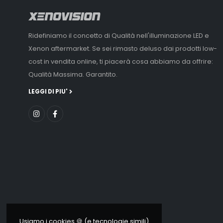
Ridefiniamo il concetto di Qualità nell'illuminazione LED e
Xenon aftermarket. Se sei rimasto deluso dai prodotti low-
cost in vendita online, ti piacerà cosa abbiamo da offrire:
Qualità Massima. Garantito.
LEGGI DI PIU'
Usiamo i cookies 🍪 (e tecnologie simili)