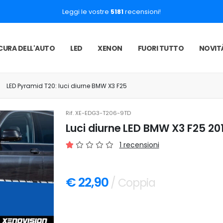
Leggi le vostre
5181
recensioni!
CURA DELL'AUTO
LED
XENON
FUORI TUTTO
NOVIT
LED Pyramid T20: luci diurne BMW X3 F25
Rif.
XE-EDG3-T206-9TD
Luci diurne LED BMW X3 F25 20
1 recensioni
€ 22,90
/ Coppia