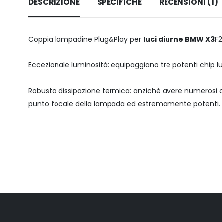
DESCRIZIONE
SPECIFICHE
RECENSIONI (1)
Coppia lampadine Plug&Play per
luci diurne BMW X3
F2
Eccezionale luminosità: equipaggiano tre potenti chip l
Robusta dissipazione termica: anzichè avere numerosi 
punto focale della lampada ed estremamente potenti. La 