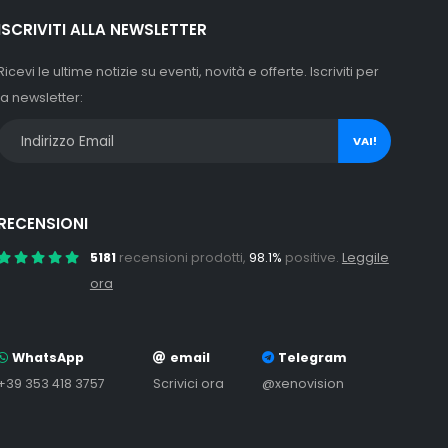
ISCRIVITI ALLA NEWSLETTER
Ricevi le ultime notizie su eventi, novità e offerte. Iscriviti per
la newsletter:
VAI!
RECENSIONI
5181
recensioni prodotti,
98.1%
positive.
Leggile
ora
WhatsApp
email
Telegram
+39 353 418 3757
Scrivici ora
@xenovision