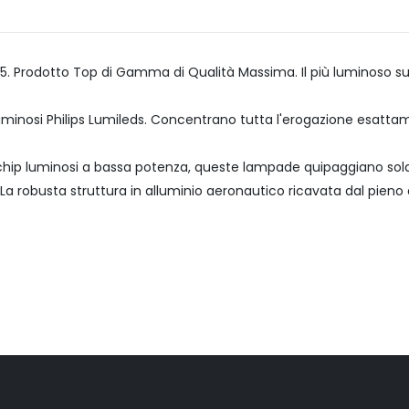
5. Prodotto Top di Gamma di Qualità Massima. Il più luminoso s
uminosi Philips Lumileds. Concentrano tutta l'erogazione esattam
chip luminosi a bassa potenza, queste lampade quipaggiano sola
robusta struttura in alluminio aeronautico ricavata dal pieno d