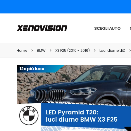
SCEGLI AUTO
Home
BMW
X3 F25 (2010 - 2016)
Luci diurne LED
12x più luce