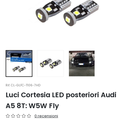
Rif.
CL-GLFC-T106-7HD
Luci Cortesia LED posteriori Audi
A5 8T: W5W Fly
0 recensioni