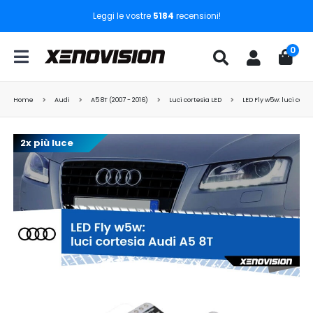
Leggi le vostre
5184
recensioni!
0
Home
Audi
A5 8T (2007 - 2016)
Luci cortesia LED
LED Fly w5w: luci cort
2x più luce