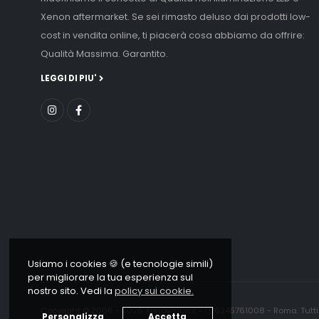
Xenon aftermarket. Se sei rimasto deluso dai prodotti low-
cost in vendita online, ti piacerà cosa abbiamo da offrire:
Qualità Massima. Garantito.
LEGGI DI PIU'
Usiamo i cookies 🍪 (e tecnologie simili)
per migliorare la tua esperienza sul
nostro sito. Vedi la
policy sui cookie.
Copyright © 2006 - 2026 Xenovision.it - IT16245761008 - Roma. Tutti i d
Personalizza
Accetta