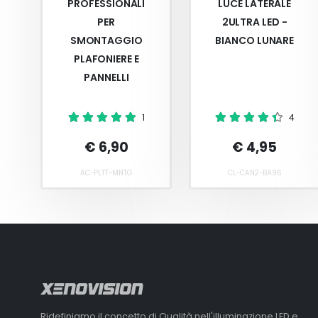
PROFESSIONALI
LUCE LATERALE
PER
2ULTRA LED -
SMONTAGGIO
BIANCO LUNARE
PLAFONIERE E
PANNELLI
1
4
€ 6,90
€ 4,95
AC-PLTT-MNTG
CL-CAN2-BA96
Ridefiniamo il concetto di Qualità nell'illuminazione LED e