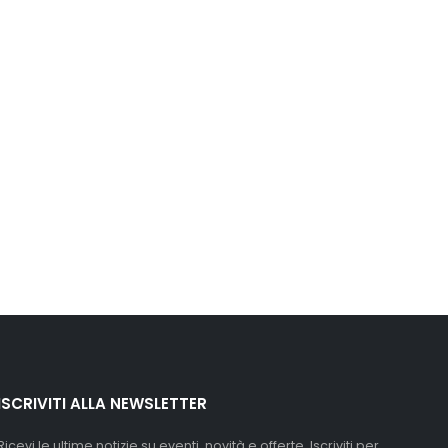
ISCRIVITI ALLA NEWSLETTER
Ricevi le ultime notizie su eventi, novità e offerte. Iscriviti per