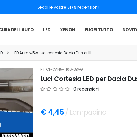
Leggi le vostre
5179
recensioni!
CURA DELL'AUTO
LED
XENON
FUORI TUTTO
NOVIT
ED
LED Aura w5w: luci cortesia Dacia Duster III
Rif.
CL-CAN5-T106-3BAG
Luci Cortesia LED per Dacia Dus
0 recensioni
€ 4,45
/ Lampadina