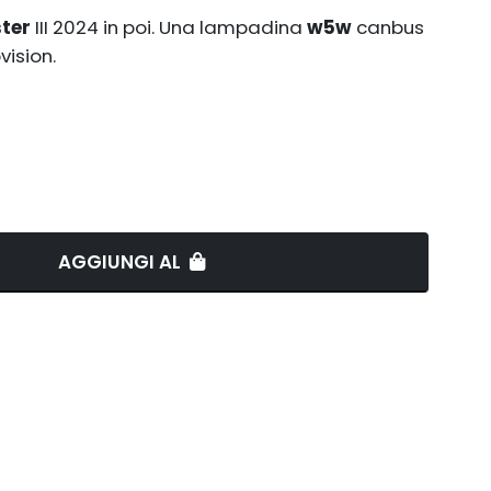
ster
III 2024 in poi. Una lampadina
w5w
canbus
ision.
AGGIUNGI AL