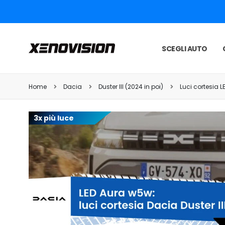
SCEGLI AUTO
Home
Dacia
Duster III (2024 in poi)
Luci cortesia L
3x più luce