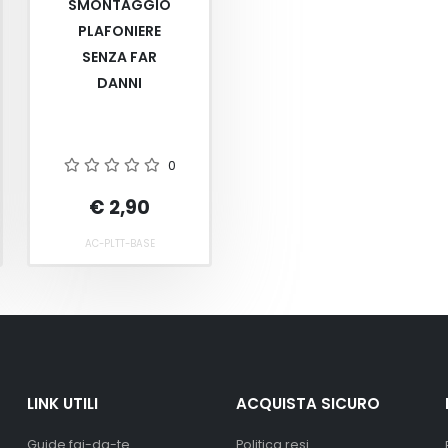
SMONTAGGIO
PLAFONIERE
SENZA FAR
DANNI
0
€ 2,90
AC-PLTT-BASE
LINK UTILI
ACQUISTA SICURO
Guide fai-da-te
Politica resi